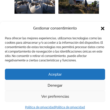
Gestionar consentimiento
Para ofrecer las mejores experiencias, utilizamos tecnologías como las
cookies para almacenar y/o acceder a la información del dispositivo. El
Enviar comentario
consentimiento de estas tecnologías nos permitirá procesar datos como
el comportamiento de navegación o las identificaciones únicas en este
Lo siento, debes estar
conectado
para publicar un
sitio. No consentir o retirar el consentimiento, puede afectar
negativamente a ciertas características y funciones.
comentario.
Aceptar
Denegar
CONSVAL 2025 |
POLÍTICA DE PRIVACIDAD
|
POLÍTICA
Ver preferencias
DE GESTIÓN INTEGRADA
|
DESEMPEÑO AMBIENTAL
|
Diseño web:
Infor Xàtiva
& Estudio Agarra Aire
Política de privacidad
Política de privacidad