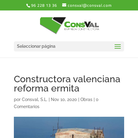
96 228 13 36
consval@consval.com
Seleccionar página
Constructora valenciana
reforma ermita
por
Consval, S.L.
|
Nov 10, 2020
|
Obras
|
0
Comentarios